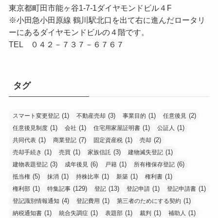
東京都町田市能ヶ谷1-7-1ダイヤモンドビル４F
※小田急小田原線 鶴川駅北口を出て右に進んだロータリ
ーにあるダイヤモンドビルの４階です。
TEL ０４２－７３７－６７６７
タグ
(1)
(3)
(1)
(2)
スマート変更登記
不動産売却
事業目的
任意後見
(1)
(1)
(1)
(1)
任意後見制度
会社
住宅用家屋証明書
公証人
(1)
(7)
(1)
(2)
共同代表
商業登記
固定資産税
売却
(1)
(1)
(3)
(1)
売却手続き
売買
家族信託
建物滅失登記
(3)
(6)
(1)
(6)
建物表題登記
成年後見
戸籍
所有権保存登記
(5)
(1)
(1)
(1)
(1)
抵当権
抹消
持株比率
新築
権利書
(1)
(129)
(13)
(1)
(1)
権利部
特集記事
登記
登記申請
登記申請書
(4)
(1)
(1)
登記識別情報通知
登記費用
第三者のためにする契約
(1)
(1)
(1)
(1)
(1)
納税通知書
統合失調症
表題部
裁判
補助人