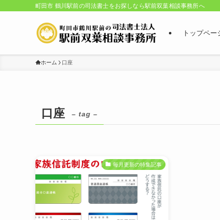
町田市 鶴川駅前の司法書士をお探しなら駅前双葉相談事務所へ
トップペー
ホーム
口座
口座
– tag –
毎月更新の特集記事