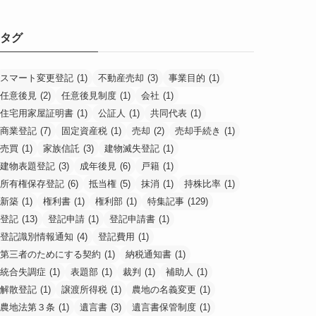
タグ
スマート変更登記
(1)
不動産売却
(3)
事業目的
(1)
任意後見
(2)
任意後見制度
(1)
会社
(1)
住宅用家屋証明書
(1)
公証人
(1)
共同代表
(1)
商業登記
(7)
固定資産税
(1)
売却
(2)
売却手続き
(1)
売買
(1)
家族信託
(3)
建物滅失登記
(1)
建物表題登記
(3)
成年後見
(6)
戸籍
(1)
所有権保存登記
(6)
抵当権
(5)
抹消
(1)
持株比率
(1)
新築
(1)
権利書
(1)
権利部
(1)
特集記事
(129)
登記
(13)
登記申請
(1)
登記申請書
(1)
登記識別情報通知
(4)
登記費用
(1)
第三者のためにする契約
(1)
納税通知書
(1)
統合失調症
(1)
表題部
(1)
裁判
(1)
補助人
(1)
解散登記
(1)
譲渡所得税
(1)
農地の名義変更
(1)
農地法第３条
(1)
遺言書
(3)
遺言書保管制度
(1)