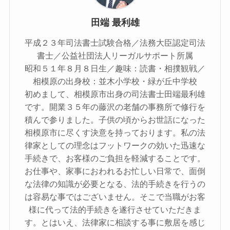
田端 最利雄
平成２３年司法書士試験合格／法務大臣認定司法
書士／公益社団法人リーガルサポート所属
昭和５１年８月８日生／趣味：読書・相撲観戦／
相模原の出身校：並木小学校・緑が丘中学校
初めまして、相模原市出身の司法書士田端最利雄
です。開業３５年の藤沢の老舗の事務所で修行を
積んで参りました。子供の頃からお世話になった
相模原市に尽くす決意を持っております。私の法
律家としての理念はフットワークの効いた迅速な
手続きで、お客様のご負担を軽減することです。
お仕事や、家事におわれるお忙しい日常で、面倒
な法律の知識が必要となる、法的手続きを行うの
は容易な事ではございません。そこで当職がお客
様に代って法的手続きを遂行させていただきま
す。とはいえ、法律家に相談する事に敷居を感じ