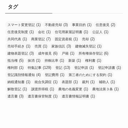
タグ
(1)
(3)
(1)
(2)
スマート変更登記
不動産売却
事業目的
任意後見
(1)
(1)
(1)
(1)
任意後見制度
会社
住宅用家屋証明書
公証人
(1)
(7)
(1)
(2)
共同代表
商業登記
固定資産税
売却
(1)
(1)
(3)
(1)
売却手続き
売買
家族信託
建物滅失登記
(3)
(6)
(1)
(6)
建物表題登記
成年後見
戸籍
所有権保存登記
(5)
(1)
(1)
(1)
(1)
抵当権
抹消
持株比率
新築
権利書
(1)
(129)
(13)
(1)
(1)
権利部
特集記事
登記
登記申請
登記申請書
(4)
(1)
(1)
登記識別情報通知
登記費用
第三者のためにする契約
(1)
(1)
(1)
(1)
(1)
納税通知書
統合失調症
表題部
裁判
補助人
(1)
(1)
(1)
(1)
解散登記
譲渡所得税
農地の名義変更
農地法第３条
(3)
(1)
(1)
遺言書
遺言書保管制度
遺言書情報証明書
お問い合わせ
プライバシーポリシー