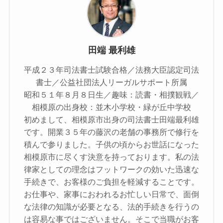
田端 最利雄
平成２３年司法書士試験合格／法務大臣認定司法
書士／公益社団法人リーガルサポート所属
昭和５１年８月８日生／趣味：読書・相撲観戦／
相模原の出身校：並木小学校・緑が丘中学校
初めまして、相模原市出身の司法書士田端最利雄
です。開業３５年の藤沢の老舗の事務所で修行を
積んで参りました。子供の頃からお世話になった
相模原市に尽くす決意を持っております。私の法
律家としての理念はフットワークの効いた迅速な
手続きで、お客様のご負担を軽減することです。
お仕事や、家事におわれるお忙しい日常で、面倒
な法律の知識が必要となる、法的手続きを行うの
は容易な事ではございません。そこで当職がお客