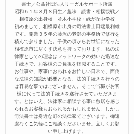
書士／公益社団法人リーガルサポート所属
昭和５１年８月８日生／趣味：読書・相撲観戦／
相模原の出身校：並木小学校・緑が丘中学校
初めまして、相模原市出身の司法書士田端最利雄
です。開業３５年の藤沢の老舗の事務所で修行を
積んで参りました。子供の頃からお世話になった
相模原市に尽くす決意を持っております。私の法
律家としての理念はフットワークの効いた迅速な
手続きで、お客様のご負担を軽減することです。
お仕事や、家事におわれるお忙しい日常で、面倒
な法律の知識が必要となる、法的手続きを行うの
は容易な事ではございません。そこで当職がお客
様に代って法的手続きを遂行させていただきま
す。とはいえ、法律家に相談する事に敷居を感じ
られるお客様もおられるかもしれません。しかし
司法書士は身近な町の法律家でございます。御遠
慮なくご気軽にご相談くださいませ。宜しくお願
い申し上げます。