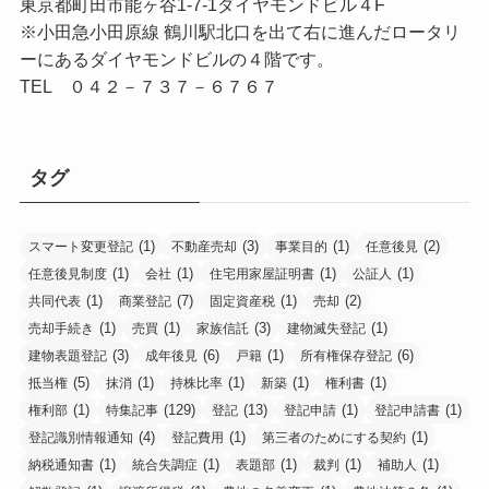
東京都町田市能ヶ谷1-7-1ダイヤモンドビル４F
※小田急小田原線 鶴川駅北口を出て右に進んだロータリ
ーにあるダイヤモンドビルの４階です。
TEL ０４２－７３７－６７６７
タグ
(1)
(3)
(1)
(2)
スマート変更登記
不動産売却
事業目的
任意後見
(1)
(1)
(1)
(1)
任意後見制度
会社
住宅用家屋証明書
公証人
(1)
(7)
(1)
(2)
共同代表
商業登記
固定資産税
売却
(1)
(1)
(3)
(1)
売却手続き
売買
家族信託
建物滅失登記
(3)
(6)
(1)
(6)
建物表題登記
成年後見
戸籍
所有権保存登記
(5)
(1)
(1)
(1)
(1)
抵当権
抹消
持株比率
新築
権利書
(1)
(129)
(13)
(1)
(1)
権利部
特集記事
登記
登記申請
登記申請書
(4)
(1)
(1)
登記識別情報通知
登記費用
第三者のためにする契約
(1)
(1)
(1)
(1)
(1)
納税通知書
統合失調症
表題部
裁判
補助人