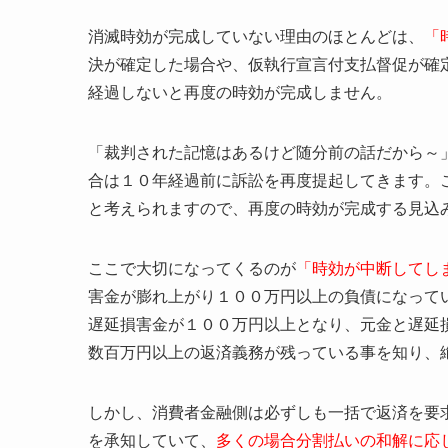
消滅時効が完成していない理由のほとんどは、
「
決が確定した場合や、仮執行宣言付支払督促が確
経過しないと再度の時効が完成しません。
「裁判された記憶はあるけど随分前の話だから～
合は１０年経過前に訴訟を再度提起してきます。
と考えられますので、再度の時効が完成する見込
ここで大切になってくるのが
「時効が中断してし
害金が膨れ上がり１００万円以上の負債になって
遅延損害金が１００万円以上となり、元金と遅延
数百万円以上の返済義務が残っている事を知り、
しかし、消費者金融側は必ずしも一括で返済を要
を承知していて、
多くの場合分割払いの和解に応