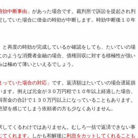
時効中断事由」
があった場合です。裁判所で訴訟を提起され判
定していた場合に借金の時効が中断します。時効中断後１０年
」と再度の時効が完成しているか確認をしても、たいていの場
このような消費者金融の場合、債権回収に対する積極性が強い
みは極めて薄いといえるでしょう。
まっていた場合の対応」
です。返済額はたいていの場合遅延損
います。例えば元金が３０万円程で１０年以上経過した場合、
損害金の合計で１３０万円以上になっていることもあります。
絶望を感じてしまう依頼者の方も少なくありません。
求してくるわけではありません。むしろ一括で返済できない事
じてくれます。
しかも和解後に
利息をカットしてくれることも